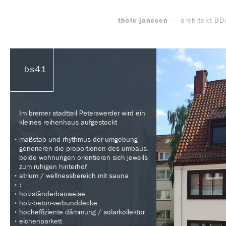
theis janssen
— architekt BD
bs41
Im bremer stadtteil Peterswerder wird ein
kleines reihenhaus aufgestockt
maßstab und rhythmus der umgebung
generieren die proportionen des umbaus.
beide wohnungen orientieren sich jeweils
zum ruhigen hinterhof
atrium / wellnessbereich mit sauna
:
holzständerbauweise
holz-beton-verbunddecke
hocheffiziente dämmung / solarkollektor
eichenparkett